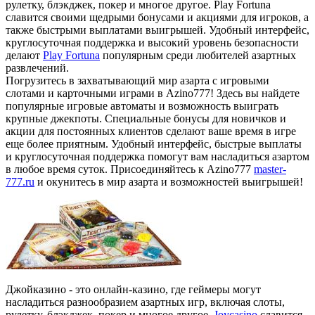
рулетку, блэкджек, покер и многое другое. Play Fortuna
славится своими щедрыми бонусами и акциями для игроков, а
также быстрыми выплатами выигрышей. Удобный интерфейс,
круглосуточная поддержка и высокий уровень безопасности
делают
Play Fortuna
популярным среди любителей азартных
развлечений.
Погрузитесь в захватывающий мир азарта с игровыми
слотами и карточными играми в Azino777! Здесь вы найдете
популярные игровые автоматы и возможность выиграть
крупные джекпоты. Специальные бонусы для новичков и
акции для постоянных клиентов сделают ваше время в игре
еще более приятным. Удобный интерфейс, быстрые выплаты
и круглосуточная поддержка помогут вам насладиться азартом
в любое время суток. Присоединяйтесь к Azino777
master-
777.ru
и окунитесь в мир азарта и возможностей выигрышей!
Джойказино - это онлайн-казино, где геймеры могут
насладиться разнообразием азартных игр, включая слоты,
рулетку, блэкджек, покер и многое другое.
Joycasino
славится